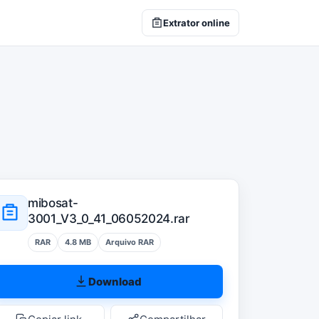
Extrator online
mibosat-
3001_V3_0_41_06052024.rar
RAR
4.8 MB
Arquivo RAR
Download