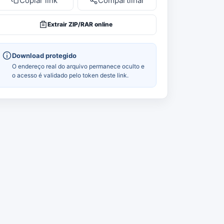
Copiar link
Compartilhar
Extrair ZIP/RAR online
Download protegido
O endereço real do arquivo permanece oculto e
o acesso é validado pelo token deste link.