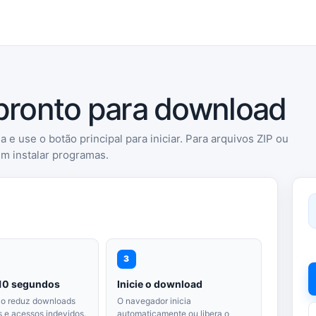
 pronto para download
a e use o botão principal para iniciar. Para arquivos ZIP ou
em instalar programas.
3
10 segundos
Inicie o download
ão reduz downloads
O navegador inicia
 e acessos indevidos.
automaticamente ou libera o