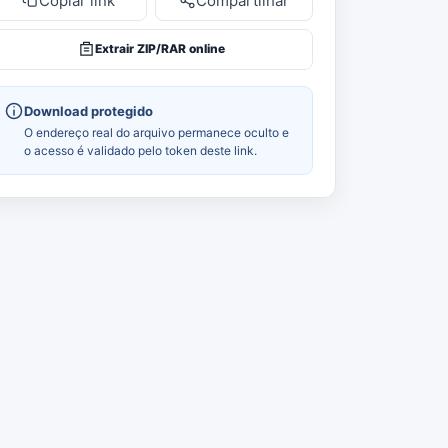
Copiar link
Compartilhar
Extrair ZIP/RAR online
Download protegido
O endereço real do arquivo permanece oculto e
o acesso é validado pelo token deste link.