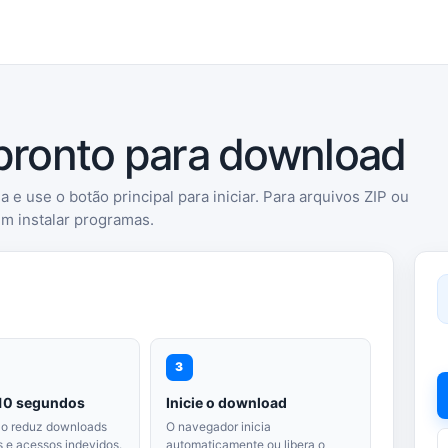
 pronto para download
a e use o botão principal para iniciar. Para arquivos ZIP ou
em instalar programas.
3
10 segundos
Inicie o download
ão reduz downloads
O navegador inicia
 e acessos indevidos.
automaticamente ou libera o