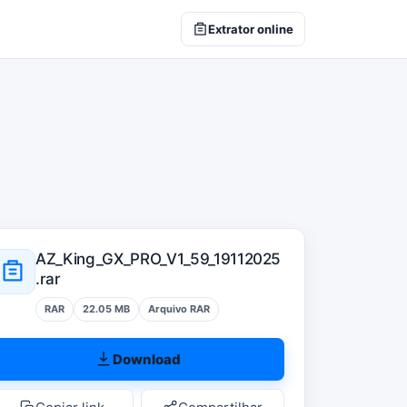
Extrator online
AZ_King_GX_PRO_V1_59_19112025
.rar
RAR
22.05 MB
Arquivo RAR
Download