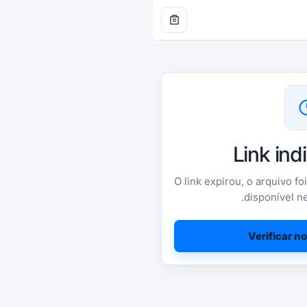
Link ind
O link expirou, o arquivo f
disponível n
Verificar 