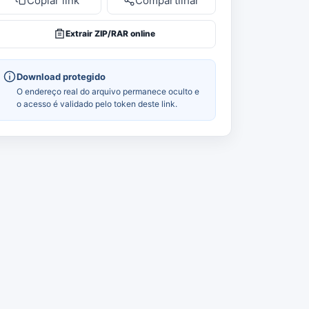
Copiar link
Compartilhar
Extrair ZIP/RAR online
Download protegido
O endereço real do arquivo permanece oculto e
o acesso é validado pelo token deste link.