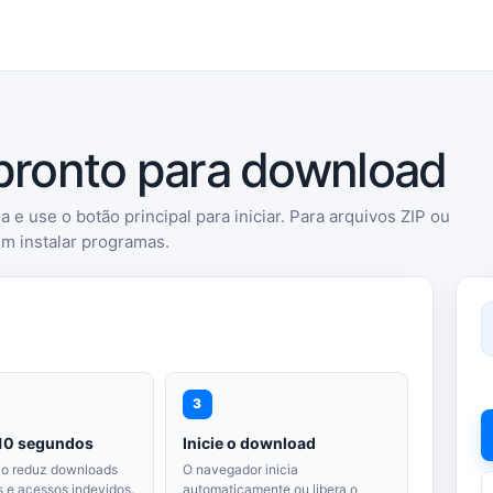
 pronto para download
a e use o botão principal para iniciar. Para arquivos ZIP ou
em instalar programas.
3
10 segundos
Inicie o download
ão reduz downloads
O navegador inicia
 e acessos indevidos.
automaticamente ou libera o