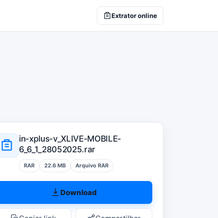
Extrator online
in-xplus-v_XLIVE-MOBILE-
6_6_1_28052025.rar
RAR
22.6 MB
Arquivo RAR
Download